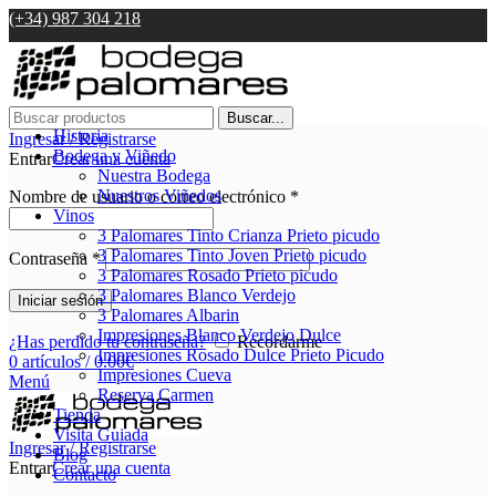
(+34) 987 304 218
Buscar...
Historia
Ingresar / Registrarse
Bodega y Viñedo
Entrar
Crear una cuenta
Nuestra Bodega
Nuestros Viñedos
Nombre de usuario o correo electrónico
*
Vinos
3 Palomares Tinto Crianza Prieto picudo
3 Palomares Tinto Joven Prieto picudo
Contraseña
*
3 Palomares Rosado Prieto picudo
3 Palomares Blanco Verdejo
Iniciar sesión
3 Palomares Albarin
Impresiones Blanco Verdejo Dulce
¿Has perdido tu contraseña?
Recordarme
Impresiones Rosado Dulce Prieto Picudo
0
artículos
/
0.00
€
Impresiones Cueva
Menú
Reserva Carmen
Tienda
Visita Guiada
Ingresar / Registrarse
Blog
Entrar
Crear una cuenta
Contacto