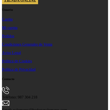
TIENDA ONLINE
Usuario
Carrito
Mi cuenta
Pedidos
Condiciones Generales de Venta
Aviso Legal
Política de Cookies
Política de Privacidad
Contacto
Teléfono: 987 304 218
Email: palomares@bodegapalomares.com