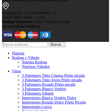
Localización: C/ Los Palomares, 6
24230 Valdevimbre – León
Bodega Palomares
2024 | Diseño web por
www.arteriacreativa.es
Buscar...
Historia
Bodega y Viñedo
Nuestra Bodega
Nuestros Viñedos
Vinos
3 Palomares Tinto Crianza Prieto picudo
3 Palomares Tinto Joven Prieto picudo
3 Palomares Rosado Prieto picudo
3 Palomares Blanco Verdejo
3 Palomares Albarin
Impresiones Blanco Verdejo Dulce
Impresiones Rosado Dulce Prieto Picudo
Impresiones Cueva