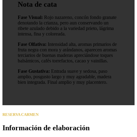
Nota de cata
Fase Visual:
Rojo nazareno, concón fondo granate
denotando la crianza, pero aun conservando un
ribete azulado debido a la variedad prieto, lágrima
intensa, fina y coloreada.
Fase Olfativa:
Intensidad alta, aromas primarios de
fruta negra con mora y arándanos, aparecen aromas
terciarios de buenas maderas apreciándose toques
balsámicos, cafés torrefactos, cacao y vainillas.
Fase Gustativa:
Entrada suave y sedosa, paso
amplio, posgusto largo y muy agradable, madera
bien integrada. Final amplio y muy placentero.
RESERVA CARMEN
Información de elaboración