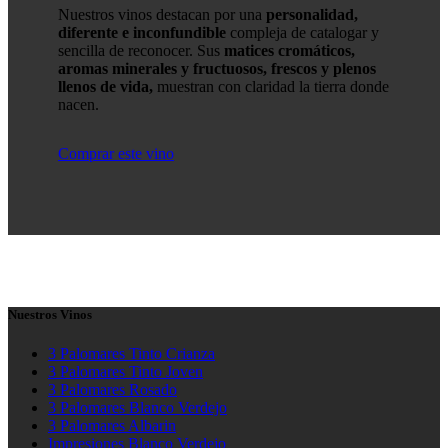
Nuestros vinos destacan por una
personalidad,
diferente e inconfundible
compleja de catalogar y
sencilla de reconocer. Sus
matices cromáticos,
aromas minerales y fructuosos, frescos y plenos
llenos de vida,
muestran con claridad la tierra donde
nacen.
Comprar este vino
Nuestros Vinos
3 Palomares Tinto Crianza
3 Palomares Tinto Joven
3 Palomares Rosado
3 Palomares Blanco Verdejo
3 Palomares Albarin
Impresiones Blanco Verdejo