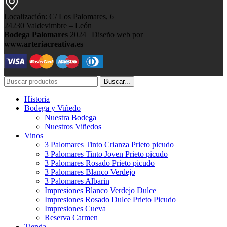
Localización: C/ Los Palomares, 6
24230 Valdevimbre – León
Bodega Palomares
2024 | Diseño web por
www.arteriacreativa.es
Buscar...
Historia
Bodega y Viñedo
Nuestra Bodega
Nuestros Viñedos
Vinos
3 Palomares Tinto Crianza Prieto picudo
3 Palomares Tinto Joven Prieto picudo
3 Palomares Rosado Prieto picudo
3 Palomares Blanco Verdejo
3 Palomares Albarin
Impresiones Blanco Verdejo Dulce
Impresiones Rosado Dulce Prieto Picudo
Impresiones Cueva
Reserva Carmen
Tienda