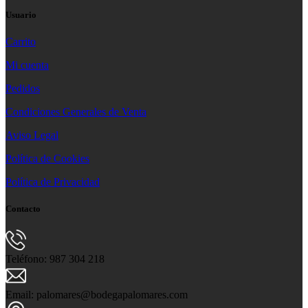
Usuario
Carrito
Mi cuenta
Pedidos
Condiciones Generales de Venta
Aviso Legal
Política de Cookies
Política de Privacidad
Contacto
Teléfono: 987 304 218
Email: palomares@bodegapalomares.com