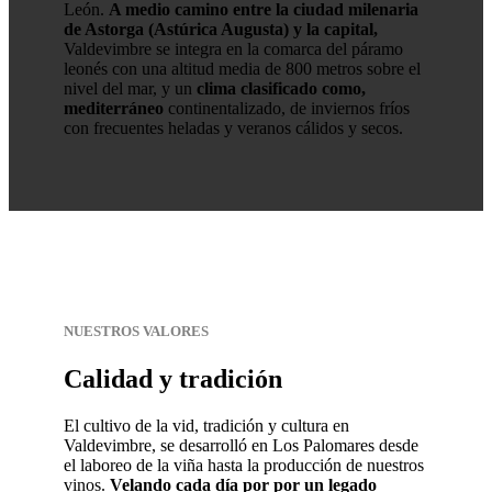
León.
A medio camino entre la ciudad milenaria
de Astorga (Astúrica Augusta) y la capital,
Valdevimbre se integra en la comarca del páramo
leonés con una altitud media de 800 metros sobre el
nivel del mar, y un
clima clasificado como,
mediterráneo
continentalizado, de inviernos fríos
con frecuentes heladas y veranos cálidos y secos.
NUESTROS VALORES
Calidad y tradición
El cultivo de la vid, tradición y cultura en
Valdevimbre, se desarrolló en Los Palomares desde
el laboreo de la viña hasta la producción de nuestros
vinos.
Velando cada día por por un legado