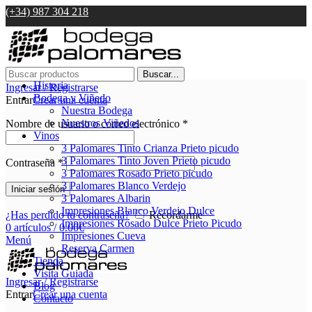
(+34) 987 304 218
Buscar...
Historia
Ingresar / Registrarse
Bodega y Viñedo
Entrar
Crear una cuenta
Nuestra Bodega
Nuestros Viñedos
Nombre de usuario o correo electrónico
*
Vinos
3 Palomares Tinto Crianza Prieto picudo
3 Palomares Tinto Joven Prieto picudo
Contraseña
*
3 Palomares Rosado Prieto picudo
3 Palomares Blanco Verdejo
Iniciar sesión
3 Palomares Albarin
Impresiones Blanco Verdejo Dulce
¿Has perdido tu contraseña?
Recordarme
Impresiones Rosado Dulce Prieto Picudo
0
artículos
/
0.00
€
Impresiones Cueva
Menú
Reserva Carmen
Tienda
Visita Guiada
Ingresar / Registrarse
Blog
Entrar
Crear una cuenta
Contacto